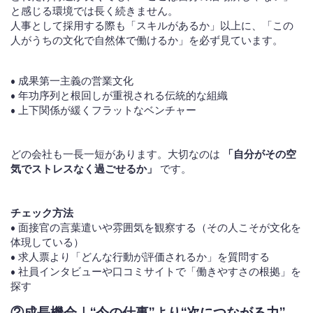
と感じる環境では長く続きません。
人事として採用する際も「スキルがあるか」以上に、「この
人がうちの文化で自然体で働けるか」を必ず見ています。
• 成果第一主義の営業文化
• 年功序列と根回しが重視される伝統的な組織
• 上下関係が緩くフラットなベンチャー
どの会社も一長一短があります。大切なのは
「自分がその空
気でストレスなく過ごせるか」
です。
チェック方法
• 面接官の言葉遣いや雰囲気を観察する（その人こそが文化を
体現している）
• 求人票より「どんな行動が評価されるか」を質問する
• 社員インタビューや口コミサイトで「働きやすさの根拠」を
探す
②
成長機会｜“今の仕事”より“次につながる力”